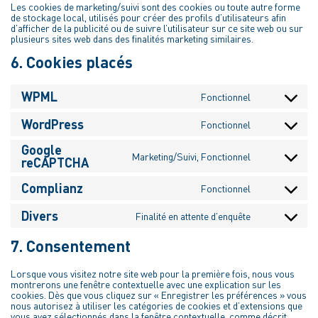
Les cookies de marketing/suivi sont des cookies ou toute autre forme
de stockage local, utilisés pour créer des profils d’utilisateurs afin
d’afficher de la publicité ou de suivre l’utilisateur sur ce site web ou sur
plusieurs sites web dans des finalités marketing similaires.
6. Cookies placés
WPML
Fonctionnel
Consent
to
service
WordPress
Fonctionnel
Consent
wpml
to
Google
service
Marketing/Suivi, Fonctionnel
wordpress
Consent
reCAPTCHA
to
service
Complianz
Fonctionnel
google-
Consent
recaptcha
to
service
Divers
Finalité en attente d’enquête
Consent
complianz
to
service
7. Consentement
divers
Lorsque vous visitez notre site web pour la première fois, nous vous
montrerons une fenêtre contextuelle avec une explication sur les
cookies. Dès que vous cliquez sur « Enregistrer les préférences » vous
nous autorisez à utiliser les catégories de cookies et d’extensions que
vous avez sélectionnés dans la fenêtre contextuelle, comme décrit